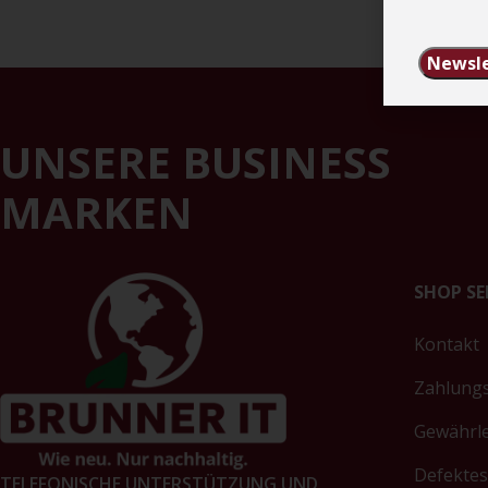
Newsle
UNSERE BUSINESS
MARKEN
SHOP SE
Kontakt
Zahlung
Gewährl
Defektes
TELEFONISCHE UNTERSTÜTZUNG UND