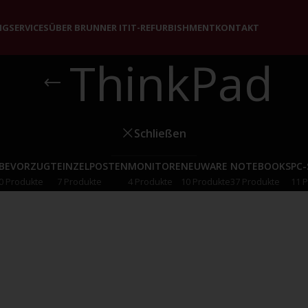
NG
SERVICES
ÜBER BRUNNER IT
IT-REFURBISHMENT
KONTAKT
ThinkPad
Schließen
BEVORZUGT
EINZELPOSTEN
MONITORE
NEUWARE
NOTEBOOKS
PC
0 Produkte
7 Produkte
4 Produkte
10 Produkte
37 Produkte
11 