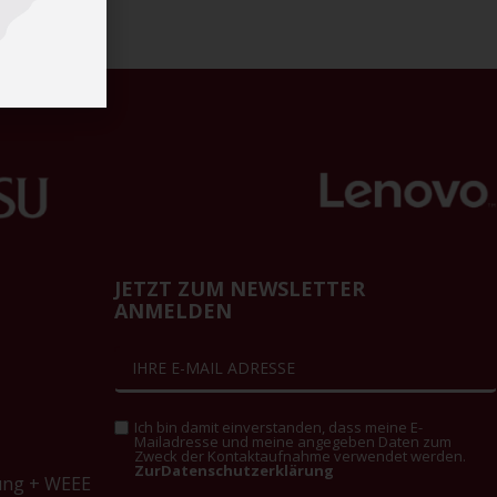
JETZT ZUM NEWSLETTER
ANMELDEN
Ich bin damit einverstanden, dass meine E-
Mailadresse und meine angegeben Daten zum
Zweck der Kontaktaufnahme verwendet werden.
ZurDatenschutzerklärung
ung + WEEE