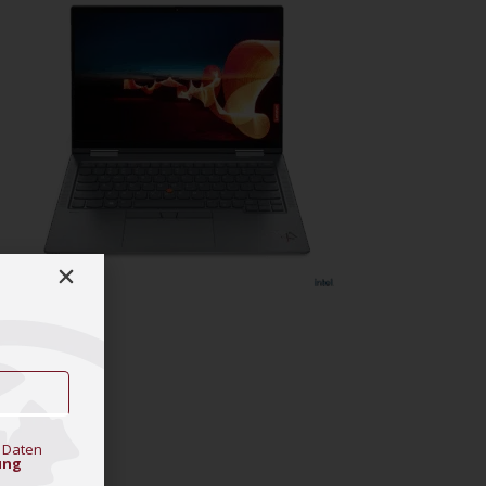
 Daten
ung