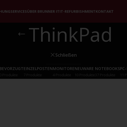
CHUNG
SERVICES
ÜBER BRUNNER IT
IT-REFURBISHMENT
KONTAKT
ThinkPad
Schließen
BEVORZUGT
EINZELPOSTEN
MONITORE
NEUWARE
NOTEBOOKS
PC
0 Produkte
7 Produkte
4 Produkte
10 Produkte
37 Produkte
11 