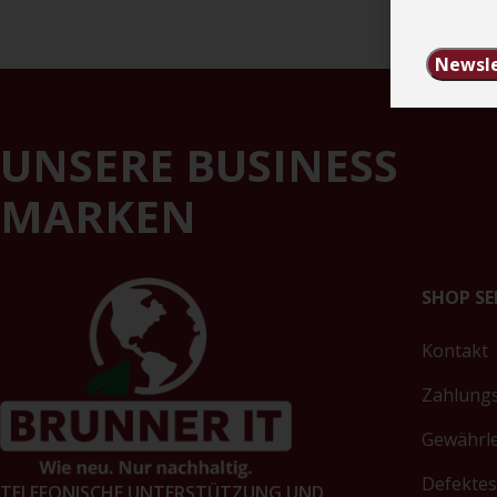
Newsle
UNSERE BUSINESS
MARKEN
SHOP SE
Kontakt
Zahlung
Gewährl
Defektes
TELEFONISCHE UNTERSTÜTZUNG UND