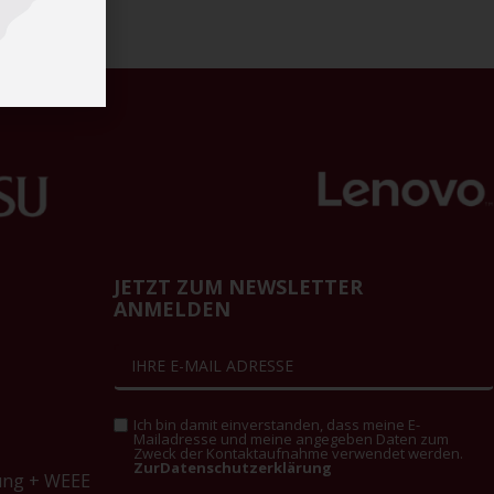
JETZT ZUM NEWSLETTER
ANMELDEN
Ich bin damit einverstanden, dass meine E-
Mailadresse und meine angegeben Daten zum
Zweck der Kontaktaufnahme verwendet werden.
ZurDatenschutzerklärung
ung + WEEE