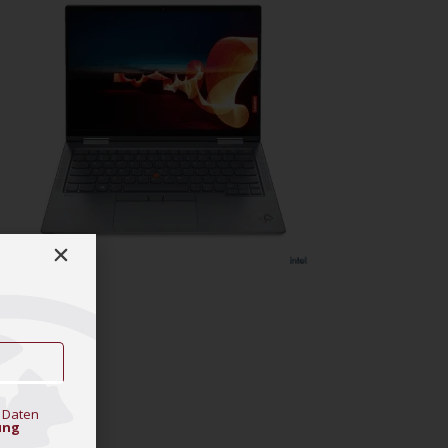
 Daten
ung