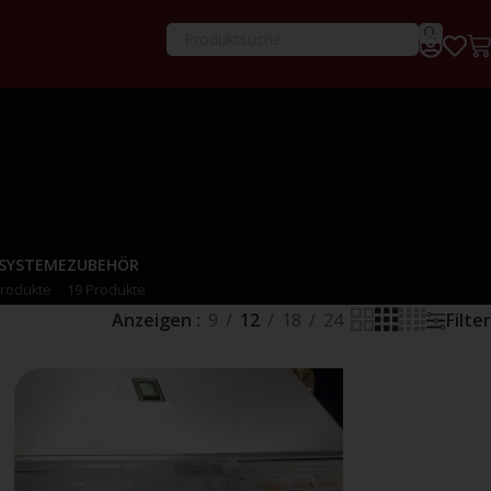
-SYSTEME
ZUBEHÖR
Produkte
19 Produkte
Anzeigen
9
12
18
24
Filter