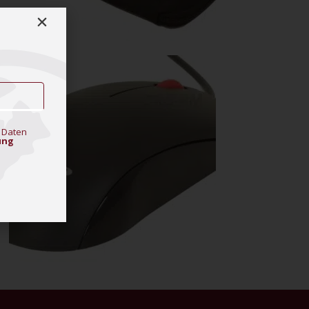
 Daten
ung