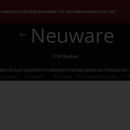
CHUNG
SERVICES
ÜBER BRUNNER IT
IT-REFURBISHMENT
KONTAKT
Neuware
Schließen
BEVORZUGT
EINZELPOSTEN
MONITORE
NEUWARE
NOTEBOOKS
PC
0 Produkte
7 Produkte
4 Produkte
10 Produkte
37 Produkte
11 