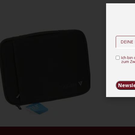
Ich bi
zum Zw
Newsle