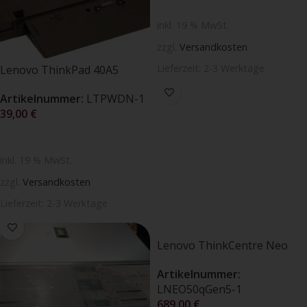
inkl. 19 % MwSt.
zzgl.
Versandkosten
Lieferzeit:
2-3 Werktage
Lenovo ThinkPad 40A5
Workstation Dock 230W
Artikelnummer:
LTPWDN-1
Netzteil (Neuware OVP)
39,00
€
IN DEN WARENKORB
inkl. 19 % MwSt.
zzgl.
Versandkosten
Lieferzeit:
2-3 Werktage
Lenovo ThinkCentre Neo
50q Gen 5 i5-13420H / 16GB
Artikelnummer:
SODIMM DDR5-5600 /
LNEO50qGen5-1
512GB SSD (OVP, Neuware)
689,00
€