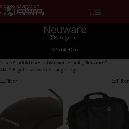
Skip to navigation
Skip to main content
Neuware
Kategorien
Schließen
Start
/
Produkte verschlagwortet mit „Neuware“
Alle 9 Ergebnisse werden angezeigt
Filter
Filter