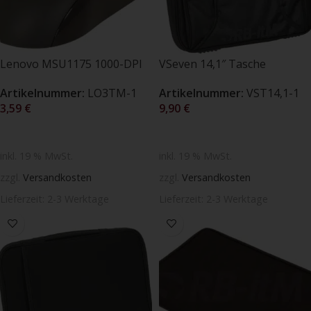
Lenovo MSU1175 1000-DPI
VSeven 14,1″ Tasche
Optische 3-Tasten Maus
(Neuware – OVP)
Artikelnummer:
LO3TM-1
Artikelnummer:
VST14,1-1
schwarz/rot (Neuware)
3,59
€
9,90
€
IN DEN WARENKORB
IN DEN WARENKORB
inkl. 19 % MwSt.
inkl. 19 % MwSt.
zzgl.
Versandkosten
zzgl.
Versandkosten
Lieferzeit:
2-3 Werktage
Lieferzeit:
2-3 Werktage