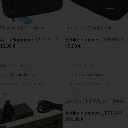
VSeven 13,3″“ Tasche
Lenovo 12″“ Softshell
(Neuware OVP)
Wendetasche (Neuware
Artikelnummer:
VS13,3T-1
Artikelnummer:
L12SWT-1
OVP)
12,90
€
15,90
€
IN DEN WARENKORB
IN DEN WARENKORB
inkl. 19 % MwSt.
inkl. 19 % MwSt.
zzgl.
Versandkosten
zzgl.
Versandkosten
Lieferzeit:
2-3 Werktage
Lieferzeit:
2-3 Werktage
Lenovo ThinkVision T34wd-
40 (86,4cm) WQHD 300 cd/m²
Artikelnummer:
LTVT34-1
Monitor 21:9 HDMI 2.1
399,00
€
(Neuware OVP)
IN DEN WARENKORB