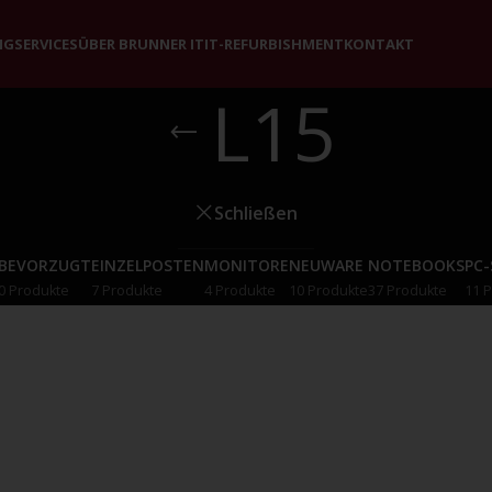
NG
SERVICES
ÜBER BRUNNER IT
IT-REFURBISHMENT
KONTAKT
L15
Schließen
BEVORZUGT
EINZELPOSTEN
MONITORE
NEUWARE
NOTEBOOKS
PC
0 Produkte
7 Produkte
4 Produkte
10 Produkte
37 Produkte
11 