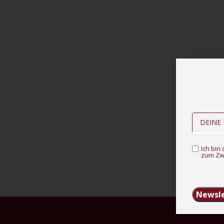
Ich bi
zum Zw
Newsle