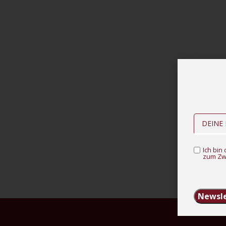
Ich bi
zum Zw
Newsle