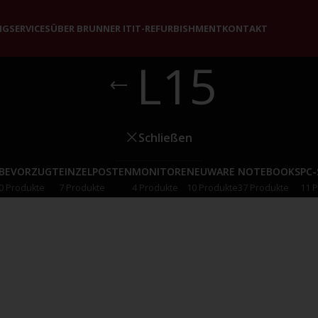
NG
SERVICES
ÜBER BRUNNER IT
IT-REFURBISHMENT
KONTAKT
L15
Schließen
BEVORZUGT
EINZELPOSTEN
MONITORE
NEUWARE
NOTEBOOKS
PC
0 Produkte
7 Produkte
4 Produkte
10 Produkte
37 Produkte
11 