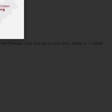
 Daten
ung
64 Threads, 3,60 GHz bis zu 4,50 GHz, 16MB L2 / 128MB