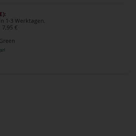
):
in 1-3 Werktagen.
 7,95 €
oGreen
ar!