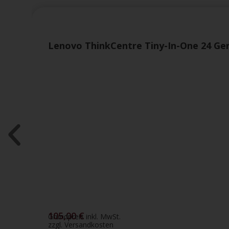
Lenovo ThinkCentre Tiny-In-One 24 Gen 4
105,00
€
Grundpreis inkl. MwSt.
zzgl. Versandkosten