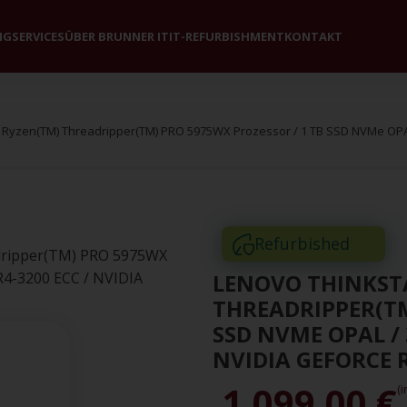
NG
SERVICES
ÜBER BRUNNER IT
IT-REFURBISHMENT
KONTAKT
 Ryzen(TM) Threadripper(TM) PRO 5975WX Prozessor / 1 TB SSD NVMe OPAL
Refurbished
LENOVO THINKSTA
THREADRIPPER(TM
SSD NVME OPAL / 
NVIDIA GEFORCE R
1.099,00
€
(