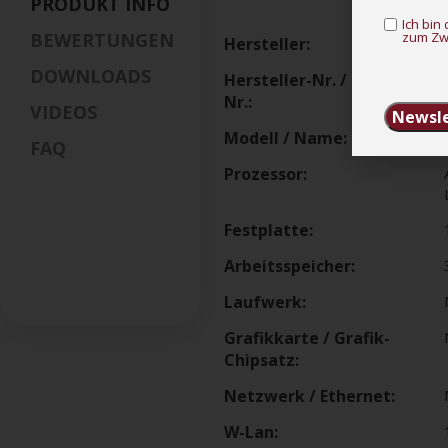
PRODUKT INFO
Ich bi
BEWERTUNGEN
zum Zw
Hersteller:
DOWNLOADS
Hersteller-Nr. / Modell-
Nr.:
VIDEOS
Newsle
Modell / Name:
FAQ
Prozessor:
Festplatte:
Arbeitsspeicher:
Laufwerk:
Grafikkarte / Grafik-
Chipsatz:
Netzwerk / Ethernet:
W-Lan: