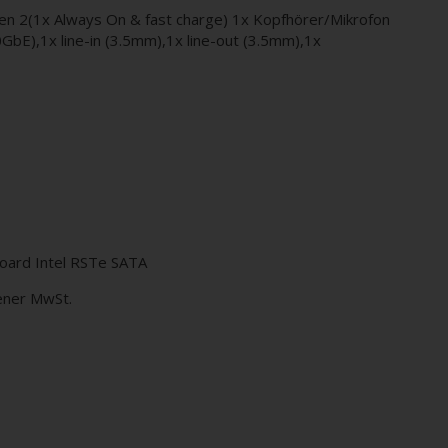
Gen 2(1x Always On & fast charge) 1x Kopfhörer/Mikrofon
GbE),1x line-in (3.5mm),1x line-out (3.5mm),1x
board Intel RSTe SATA
ener MwSt.