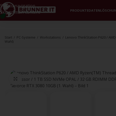
Skip to navigation
PRODUKTE
DATENLÖSCHU
Skip to main content
Start
/
PC-Systeme
/
Workstations
/
Lenovo ThinkStation P620 / AMD
Wahl)
Klick zum Vergrößern