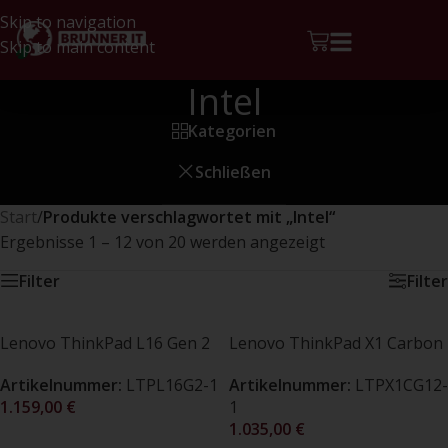
Skip to navigation
Skip to main content
Intel
Kategorien
Schließen
Start
/
Produkte verschlagwortet mit „Intel“
Ergebnisse 1 – 12 von 20 werden angezeigt
Filter
Filter
Lenovo ThinkPad L16 Gen 2
Lenovo ThinkPad X1 Carbon
/ 16″ WUXGA 400nits / Ultra 5
Gen 12 / 14″ WUXGA 400nits
Artikelnummer:
LTPL16G2-1
Artikelnummer:
LTPX1CG12-
225U / 16GB DDR5-5600 /
/ Intel® Core (TM) Ultra 5
1.159,00
€
1
512GB SSD (OVP)
125U / 16GB LPDDR5x-6400 /
1.035,00
€
512GB SSD (1. Wahl)
SELECT OPTIONS