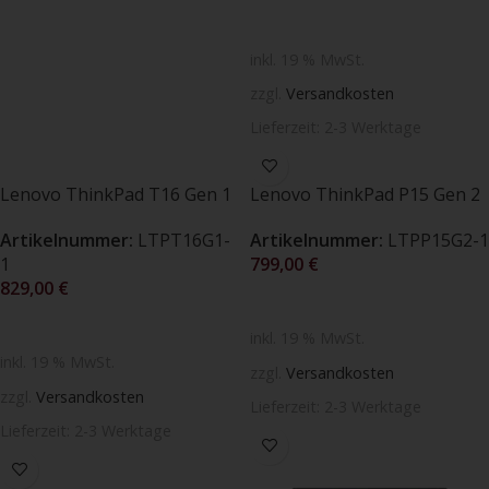
SELECT OPTIONS
inkl. 19 % MwSt.
zzgl.
Versandkosten
Lieferzeit:
2-3 Werktage
Lenovo ThinkPad T16 Gen 1
Lenovo ThinkPad P15 Gen 2
16″ WUXGA IPS 400nits /
15,6″ FHD 300nits / NVIDIA®
Artikelnummer:
LTPT16G1-
Artikelnummer:
LTPP15G2-1
Intel® Core(TM) i7-1260P /
RTX™ A3000 6GB/ Intel ®
1
799,00
€
16GB SO-DIMM DDR4-3200 /
Core(TM) i7-11850H / 32GB
829,00
€
512GB SSD (1. Wahl)
DDR4-3200 / 512GB SSD (1.
SELECT OPTIONS
Wahl)
SELECT OPTIONS
inkl. 19 % MwSt.
inkl. 19 % MwSt.
zzgl.
Versandkosten
zzgl.
Versandkosten
Lieferzeit:
2-3 Werktage
Lieferzeit:
2-3 Werktage