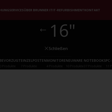
CHUNG
SERVICES
ÜBER BRUNNER IT
IT-REFURBISHMENT
KONTAKT
16"
Schließen
BEVORZUGT
EINZELPOSTEN
MONITORE
NEUWARE
NOTEBOOKS
PC
0 Produkte
7 Produkte
4 Produkte
10 Produkte
37 Produkte
11 