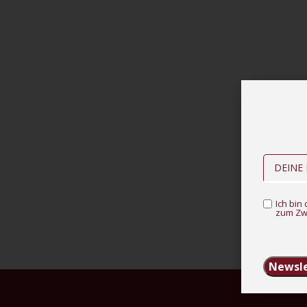
Ich bi
zum Zw
Newsle