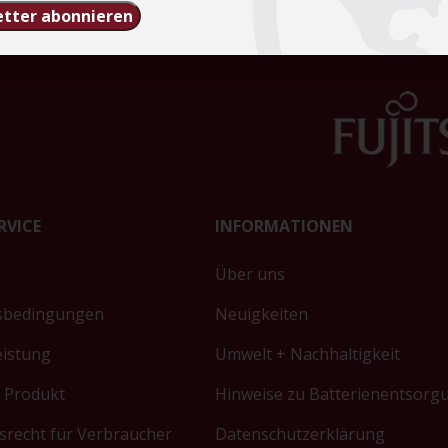
tter abonnieren
RVICE
INFORMATIONEN
Über uns
sbedingungen
Neuigkeiten
eistung
Umwelt + Nachhaltigkeit
 Produkt
Hinweise zu Batterienentsorg
srecht für Verbraucher
Datenschutzerklärung