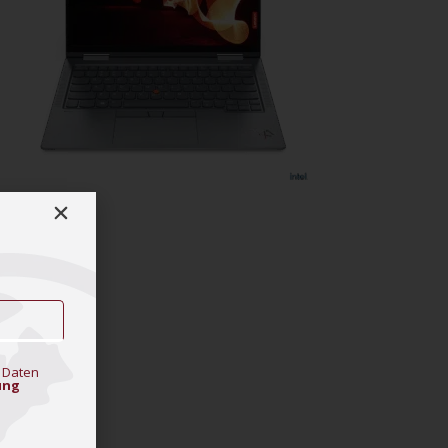
 Daten
ung