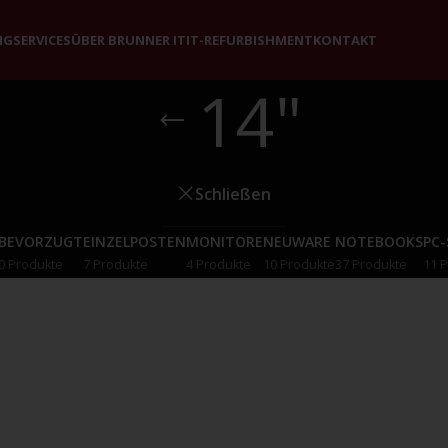
NG
SERVICES
ÜBER BRUNNER IT
IT-REFURBISHMENT
KONTAKT
14"
Schließen
BEVORZUGT
EINZELPOSTEN
MONITORE
NEUWARE
NOTEBOOKS
PC
0 Produkte
7 Produkte
4 Produkte
10 Produkte
37 Produkte
11 